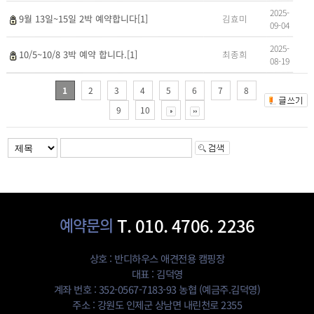
2025-
김효미
9월 13일~15일 2박 예약합니다[1]
09-04
2025-
최종희
10/5~10/8 3박 예약 합니다.[1]
08-19
1
2
3
4
5
6
7
8
9
10
예약문의
T. 010. 4706. 2236
상호 : 반디하우스 애견전용 캠핑장
대표 : 김덕영
계좌 번호 : 352-0567-7183-93 농협 (예금주.김덕영)
주소 : 강원도 인제군 상남면 내린천로 2355