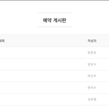
예약 게시판
작성자
제목
한준호
양균식
박진우
한의수
김유중