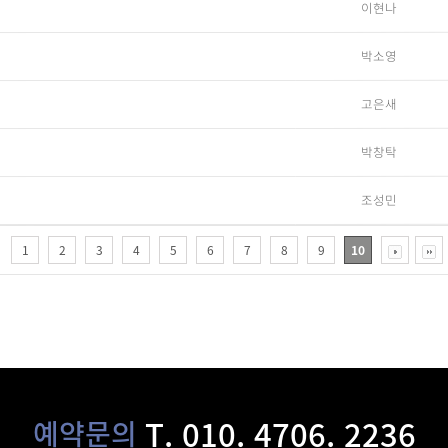
이현나
박소영
고은새
박창탁
조성민
1
2
3
4
5
6
7
8
9
10
T. 010. 4706. 2236
예약문의