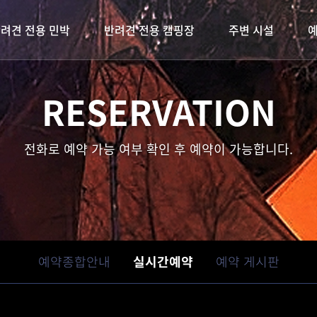
려견 전용 민박
반려견 전용 캠핑장
주변 시설
캠핑장 갤러리
객실미리보기
주변관광지
RESERVATION
편의시설 갤러리
주변먹거리
외부보기
캠핑장 이용안내
전화로 예약 가능 여부 확인 후 예약이 가능합니다.
사이트 안내
예약종합안내
예약 게시판
실시간예약