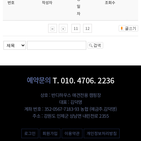
조회수
작성자
번호
일
자
11
12
예약문의
T. 010. 4706. 2236
상호 : 반디하우스 애견전용 캠핑장
대표 : 김덕영
계좌 번호 : 352-0567-7183-93 농협 (예금주.김덕영)
주소 : 강원도 인제군 상남면 내린천로 2355
개인정보처리방침
회원가입
이용약관
로그인