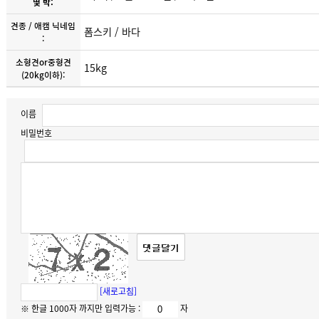
몇 박:
견종 / 애캠 닉네임
폼스키 / 바다
:
소형견or중형견
15kg
(20kg이하):
이름
비밀번호
[새로고침]
※ 한글 1000자 까지만 입력가능 :
자