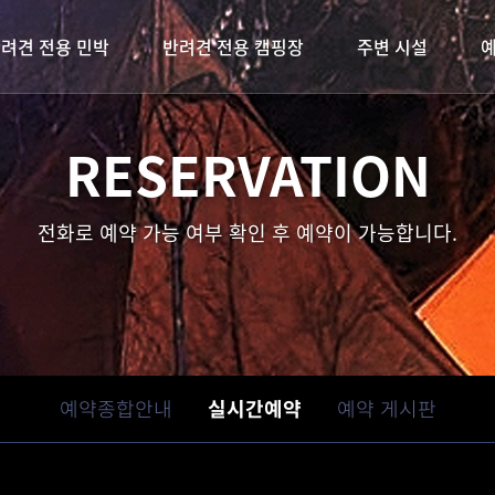
려견 전용 민박
반려견 전용 캠핑장
주변 시설
캠핑장 갤러리
객실미리보기
주변관광지
RESERVATION
편의시설 갤러리
주변먹거리
외부보기
캠핑장 이용안내
전화로 예약 가능 여부 확인 후 예약이 가능합니다.
사이트 안내
예약종합안내
예약 게시판
실시간예약