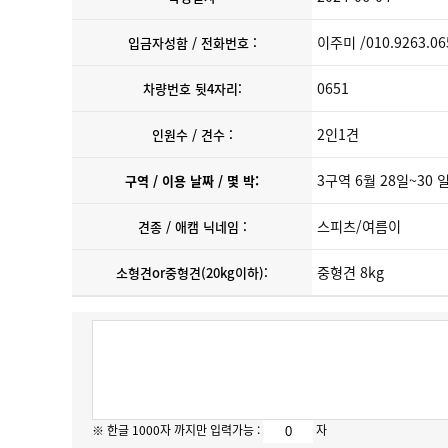
이주미 /010.9263.06
입금자성함 / 전화번호 :
0651
차량번호 뒷4자리:
2인1견
인원수 / 견수 :
3구역 6월 28일~30 
구역 / 이용 날짜 / 몇 박:
스피츠/여름이
견종 / 애캠 닉네임 :
중형견 8kg
소형견or중형견(20kg이하):
※ 한글 1000자 까지만 입력가능 :
자