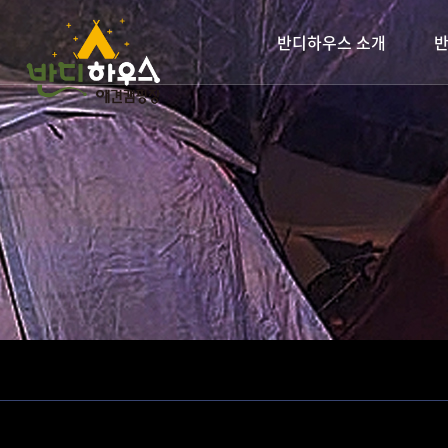
반디하우스 소개
반
인사말
찾아오시는길