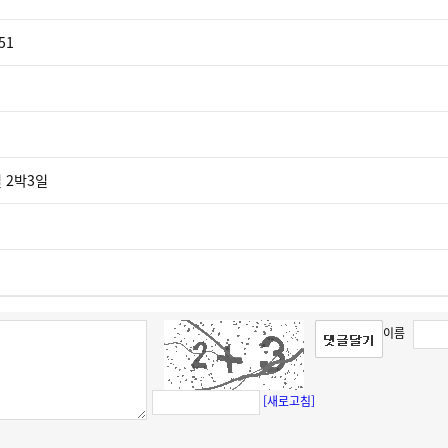
51
일 2박3일
이름
[새로고침]